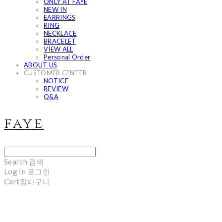
ONLY AT FAYE
NEW IN
EARRINGS
RING
NECKLACE
BRACELET
VIEW ALL
Personal Order
ABOUT US
CUSTOMER CENTER
NOTICE
REVIEW
Q&A
faye
Search
검색
Log In
로그인
Cart
장바구니