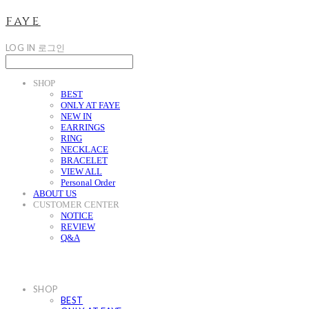
faye
LOG IN
로그인
SHOP
BEST
ONLY AT FAYE
NEW IN
EARRINGS
RING
NECKLACE
BRACELET
VIEW ALL
Personal Order
ABOUT US
CUSTOMER CENTER
NOTICE
REVIEW
Q&A
SHOP
BEST