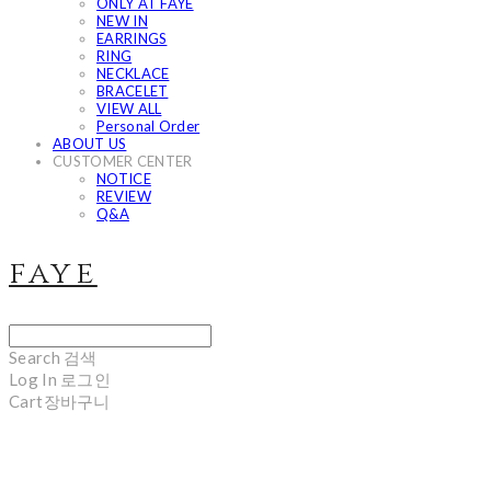
ONLY AT FAYE
NEW IN
EARRINGS
RING
NECKLACE
BRACELET
VIEW ALL
Personal Order
ABOUT US
CUSTOMER CENTER
NOTICE
REVIEW
Q&A
faye
Search
검색
Log In
로그인
Cart
장바구니