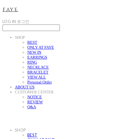
faye
LOG IN
로그인
SHOP
BEST
ONLY AT FAYE
NEW IN
EARRINGS
RING
NECKLACE
BRACELET
VIEW ALL
Personal Order
ABOUT US
CUSTOMER CENTER
NOTICE
REVIEW
Q&A
SHOP
BEST