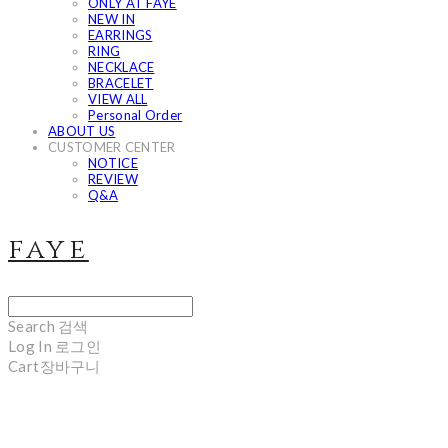
ONLY AT FAYE
NEW IN
EARRINGS
RING
NECKLACE
BRACELET
VIEW ALL
Personal Order
ABOUT US
CUSTOMER CENTER
NOTICE
REVIEW
Q&A
faye
Search
검색
Log In
로그인
Cart
장바구니