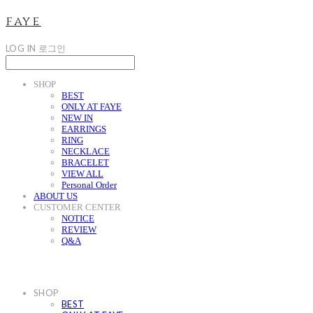
faye
LOG IN
로그인
SHOP
BEST
ONLY AT FAYE
NEW IN
EARRINGS
RING
NECKLACE
BRACELET
VIEW ALL
Personal Order
ABOUT US
CUSTOMER CENTER
NOTICE
REVIEW
Q&A
SHOP
BEST