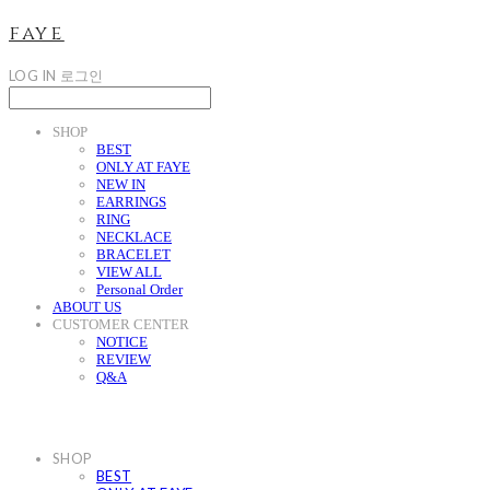
faye
LOG IN
로그인
SHOP
BEST
ONLY AT FAYE
NEW IN
EARRINGS
RING
NECKLACE
BRACELET
VIEW ALL
Personal Order
ABOUT US
CUSTOMER CENTER
NOTICE
REVIEW
Q&A
SHOP
BEST