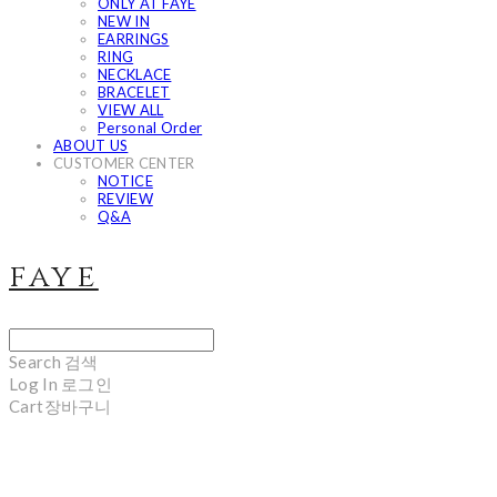
ONLY AT FAYE
NEW IN
EARRINGS
RING
NECKLACE
BRACELET
VIEW ALL
Personal Order
ABOUT US
CUSTOMER CENTER
NOTICE
REVIEW
Q&A
faye
Search
검색
Log In
로그인
Cart
장바구니