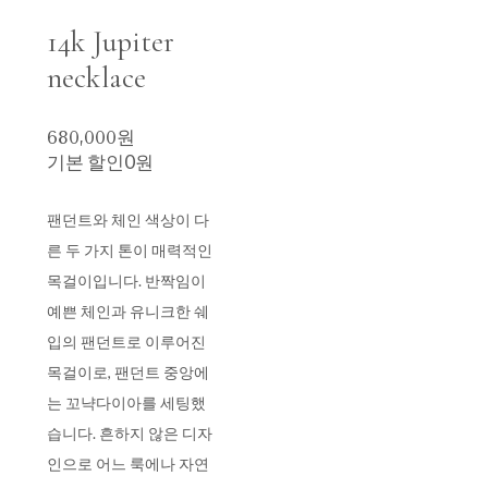
14k Jupiter
necklace
680,000원
기본 할인
0원
팬던트와 체인 색상이 다
른 두 가지 톤이 매력적인
목걸이입니다. 반짝임이
예쁜 체인과 유니크한 쉐
입의 팬던트로 이루어진
목걸이로, 팬던트 중앙에
는 꼬냑다이아를 세팅했
습니다. 흔하지 않은 디자
인으로 어느 룩에나 자연