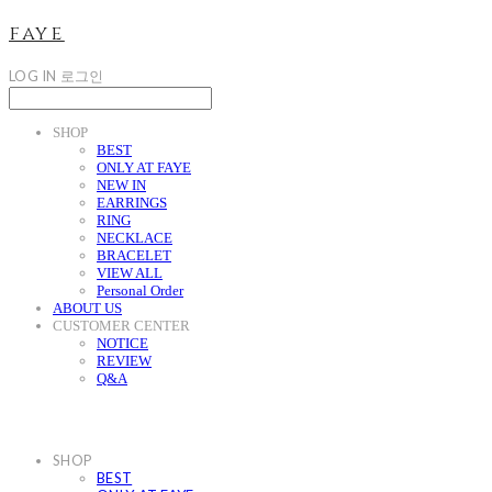
faye
LOG IN
로그인
SHOP
BEST
ONLY AT FAYE
NEW IN
EARRINGS
RING
NECKLACE
BRACELET
VIEW ALL
Personal Order
ABOUT US
CUSTOMER CENTER
NOTICE
REVIEW
Q&A
SHOP
BEST