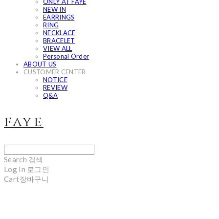
ONLY AT FAYE
NEW IN
EARRINGS
RING
NECKLACE
BRACELET
VIEW ALL
Personal Order
ABOUT US
CUSTOMER CENTER
NOTICE
REVIEW
Q&A
faye
Search
검색
Log In
로그인
Cart
장바구니