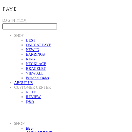
faye
LOG IN
로그인
SHOP
BEST
ONLY AT FAYE
NEW IN
EARRINGS
RING
NECKLACE
BRACELET
VIEW ALL
Personal Order
ABOUT US
CUSTOMER CENTER
NOTICE
REVIEW
Q&A
SHOP
BEST