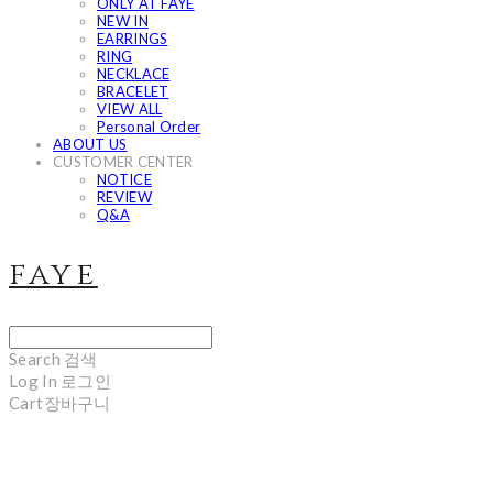
ONLY AT FAYE
NEW IN
EARRINGS
RING
NECKLACE
BRACELET
VIEW ALL
Personal Order
ABOUT US
CUSTOMER CENTER
NOTICE
REVIEW
Q&A
faye
Search
검색
Log In
로그인
Cart
장바구니