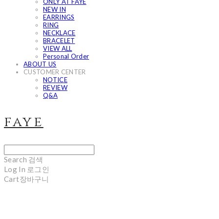
ONLY AT FAYE
NEW IN
EARRINGS
RING
NECKLACE
BRACELET
VIEW ALL
Personal Order
ABOUT US
CUSTOMER CENTER
NOTICE
REVIEW
Q&A
faye
Search
검색
Log In
로그인
Cart
장바구니